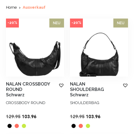
Home
Ausverkauf
-20%
-20%
NEU
NEU
NALAN CROSSBODY
NALAN
ROUND
SHOULDERBAG
Schwarz
Schwarz
CROSSBODY ROUND
SHOULDERBAG
Ursprünglicher
Aktueller
Ursprünglicher
Aktueller
129.95
103.96
129.95
103.96
Preis
Preis
Preis
Preis
war:
ist:
war:
ist: