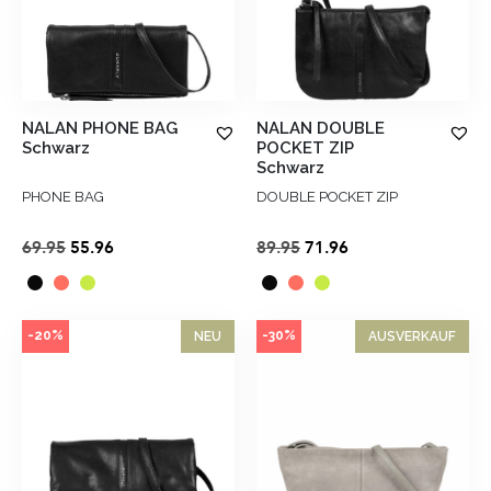
NALAN PHONE BAG
NALAN DOUBLE
Schwarz
POCKET ZIP
Schwarz
PHONE BAG
DOUBLE POCKET ZIP
Ursprünglicher
Aktueller
Ursprünglicher
Aktueller
69.95
55.96
89.95
71.96
Preis
Preis
Preis
Preis
war:
ist:
war:
ist:
€69.95
€55.96.
€89.95
€71.96.
-20%
-30%
NEU
AUSVERKAUF