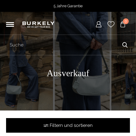
5 Jahre Garantie
Bewertet mit
4,70
von 5 Punkten bei
TrustedShops
0
Vor 15:00 Uhr bestellt =
heute versendet
Kostenloser Versand deiner Bestellung
ab 39,95
Kostenlose Rücksendung
5 Jahre Garantie
Bewertet mit
4,70
von 5 Punkten bei
TrustedShops
Ausverkauf
Filtern und sortieren