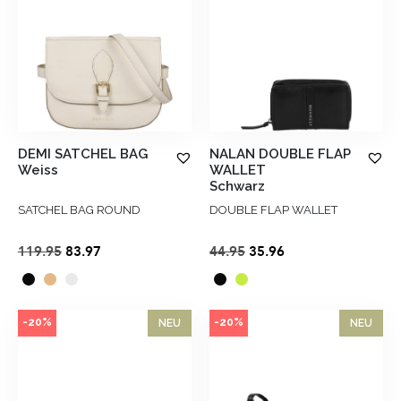
DEMI SATCHEL BAG
NALAN DOUBLE FLAP
Weiss
WALLET
Schwarz
SATCHEL BAG ROUND
DOUBLE FLAP WALLET
Ursprünglicher
Aktueller
Ursprünglicher
Aktueller
119.95
83.97
44.95
35.96
Preis
Preis
Preis
Preis
war:
ist:
war:
ist:
€119.95
€83.97.
€44.95
€35.96.
-20%
-20%
NEU
NEU