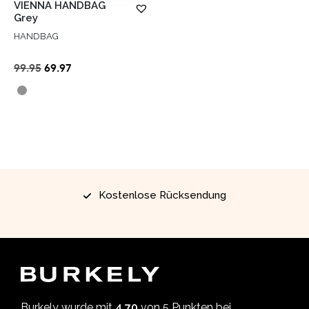
VIENNA HANDBAG
Grey
HANDBAG
Ursprünglicher
Aktueller
99.95
69.97
Preis
Preis
war:
ist:
€99.95
€69.97.
Kostenlose Rücksendung
Burkely wurde mit
4,70
von 5 Punkten bei