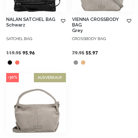
NALAN SATCHEL BAG
VIENNA CROSSBODY
Schwarz
BAG
Grey
SATCHEL BAG
CROSSBODY BAG
Ursprünglicher
Aktueller
Ursprünglicher
Aktueller
119.95
95.96
79.95
55.97
Preis
Preis
Preis
Preis
war:
ist:
war:
ist:
€119.95
€95.96.
€79.95
€55.97.
-30%
AUSVERKAUF