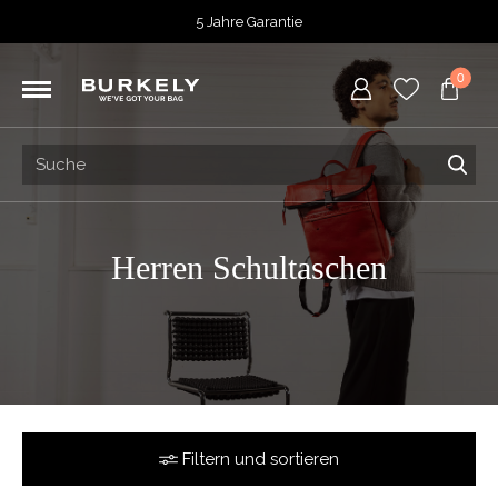
5 Jahre Garantie
Bewertet mit
4,74
von 5 Punkten bei
TrustedShops
0
Vor 15:00 Uhr bestellt =
heute versendet
Kostenloser Versand deiner Bestellung
ab 39,95
Kostenlose Rücksendung
5 Jahre Garantie
Bewertet mit
4,74
von 5 Punkten bei
TrustedShops
Herren Schultaschen
Filtern und sortieren