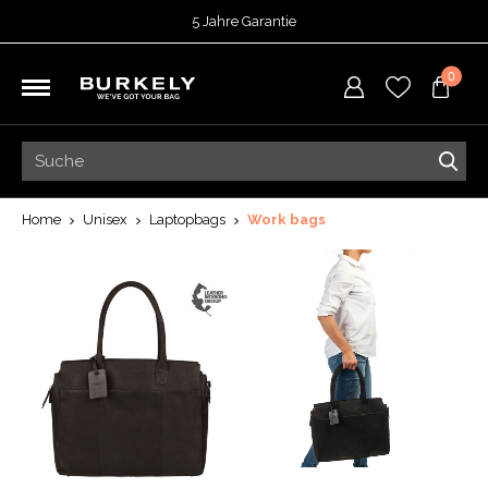
5 Jahre Garantie
Bewertet mit
4,74
von 5 Punkten bei
TrustedShops
0
Vor 15:00 Uhr bestellt =
heute versendet
Kostenloser Versand deiner Bestellung
ab 39,95
Kostenlose Rücksendung
5 Jahre Garantie
Bewertet mit
4,74
von 5 Punkten bei
TrustedShops
Home
Unisex
Laptopbags
Work bags