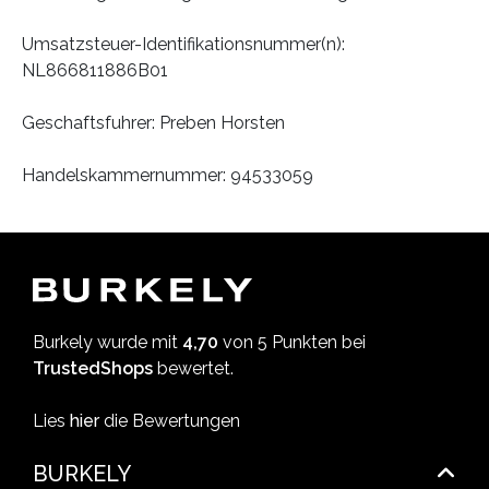
Umsatzsteuer-Identifikationsnummer(n):
NL866811886B01
Geschaftsfuhrer: Preben Horsten
Handelskammernummer: 94533059
Burkely wurde mit
4,70
von 5 Punkten bei
TrustedShops
bewertet.
Lies
hier
die Bewertungen
BURKELY