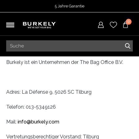
5 Jahre Garantie
Bewertet mit
4,70
von 5 Punkten bei
TrustedShops
Preben Horsten
- Geschaftsfuhrer
0
Vor 15:00 Uhr bestellt =
heute versendet
Wenn Sie Fragen haben, senden Sie uns bitte eine
Kostenloser Versand deiner Bestellung
ab 39,95
E-Mail!
Kostenlose Rücksendung
5 Jahre Garantie
Bewertet mit
4,70
von 5 Punkten bei
TrustedShops
Burkely ist ein Unternehmen der The Bag Office B.V.
Adres: La Défense 9, 5026 SC Tilburg
Telefon: 013-5349126
Mail:
info@burkely.com
Vertretungsberechtiger Vorstand: Tilburg