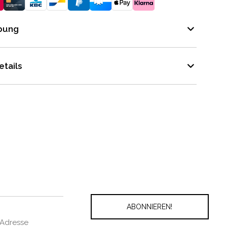
bung
tails