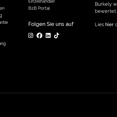
Einzelhändler
Burkely 
len
B2B Portal
bewertet.
g
ntie
Folgen Sie uns auf
Lies
hier
d
ung