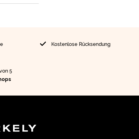
ie
Kostenlose Rücksendung
 von 5
hops