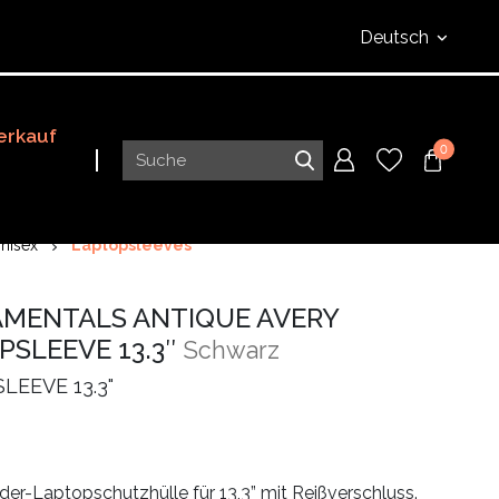
Deutsch
erkauf
0
nisex
Laptopsleeves
MENTALS ANTIQUE AVERY
PSLEEVE 13.3″
Schwarz
LEEVE 13.3"
er-Laptopschutzhülle für 13,3” mit Reißverschluss.