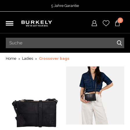
5 Jahre Garantie
Bewertet mit
4,74
von 5 Punkten bei
TrustedShops
0
Vor 15:00 Uhr bestellt =
heute versendet
Kostenloser Versand deiner Bestellung
ab 39,95
Kostenlose Rücksendung
5 Jahre Garantie
Bewertet mit
4,74
von 5 Punkten bei
TrustedShops
Home
Ladies
Crossover bags