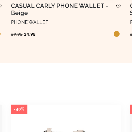
CASUAL CARLY PHONE WALLET
-
Beige
PHONE WALLET
Ursprünglicher
Aktueller
69.95
34.98
Preis
Preis
war:
ist:
€69.95
€34.98.
-40%