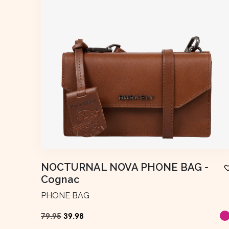
NOCTURNAL NOVA PHONE BAG
-
Cognac
PHONE BAG
Ursprünglicher
Aktueller
79.95
39.98
Preis
Preis