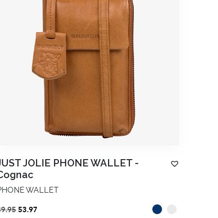
JUST JOLIE PHONE WALLET
-
Cognac
PHONE WALLET
Ursprünglicher
Aktueller
89.95
53.97