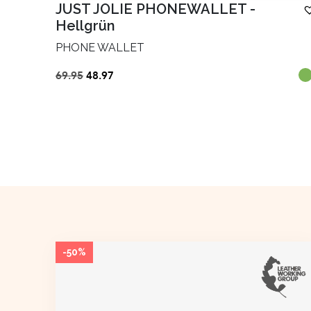
JUST JOLIE PHONEWALLET
-
Hellgrün
PHONE WALLET
Ursprünglicher
Aktueller
69.95
48.97
Preis
Preis
war:
ist:
€69.95
€48.97.
-50%