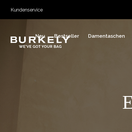
Kundenservice
Neu
Bestseller
Damentaschen
BURKELY
E