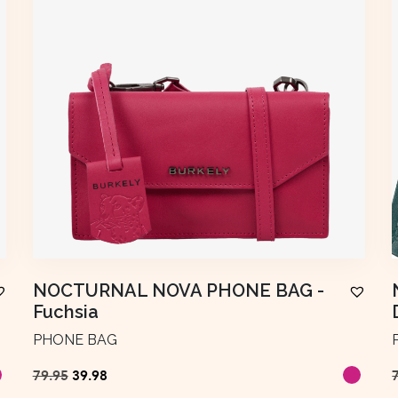
NOCTURNAL NOVA PHONE BAG
-
Fuchsia
PHONE BAG
Ursprünglicher
Aktueller
79.95
39.98
Preis
Preis