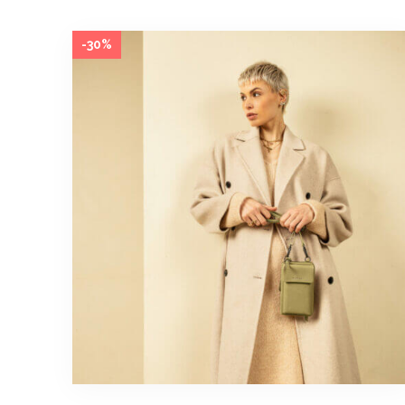
Preis
Preis
war:
ist:
-30%
€89.95
€62.97.