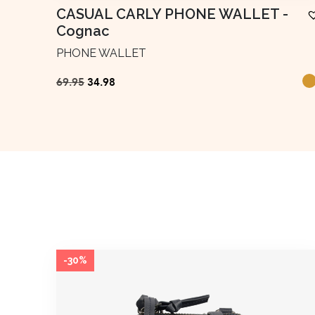
CASUAL CARLY PHONE WALLET
-
Cognac
PHONE WALLET
Ursprünglicher
Aktueller
69.95
34.98
Preis
Preis
war:
ist:
€69.95
€34.98.
-30%