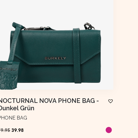
NOCTURNAL NOVA PHONE BAG
-
Dunkel Grün
PHONE BAG
Ursprünglicher
Aktueller
79.95
39.98
Preis
Preis