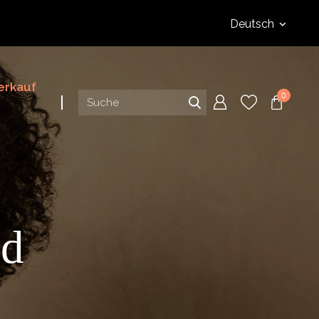
Deutsch
erkauf
0
nd