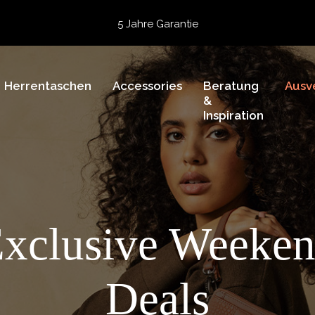
5 Jahre Garantie
Bewertet mit
4,74
von 5 Punkten bei
TrustedShops
Vor 15:00 Uhr bestellt =
heute versendet
Kostenloser Versand deiner Bestellung
ab 39,95
Herrentaschen
Kostenlose Rücksendung
Accessories
Beratung
Ausv
&
5 Jahre Garantie
Inspiration
Bewertet mit
4,74
von 5 Punkten bei
TrustedShops
xclusive Weeke
Deals