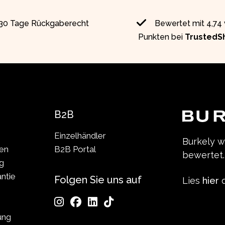
30 Tage Rückgaberecht
Bewertet mit 4,74
Punkten bei
TrustedS
B2B
Einzelhändler
Burkely 
len
B2B Portal
bewertet.
g
ntie
Folgen Sie uns auf
Lies
hier
d
ung