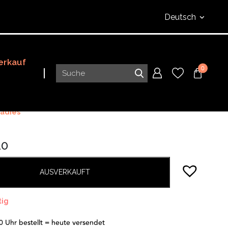
Deutsch
erkauf
0
adies
10
AUSVERKAUFT
tig
0 Uhr bestellt = heute versendet