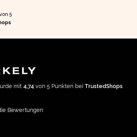
 von 5
hops
wurde mit
4,74
von 5 Punkten bei
TrustedShops
ie Bewertungen