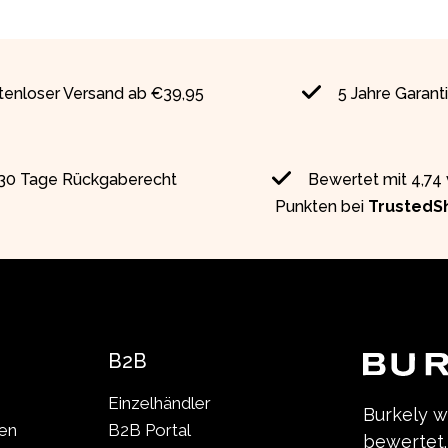
tenloser Versand ab €39,95
5 Jahre Garant
30 Tage Rückgaberecht
Bewertet mit 4,74
Punkten bei
TrustedS
B2B
Einzelhändler
Burkely 
len
B2B Portal
bewertet.