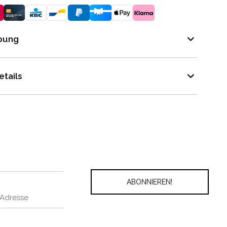
bung
tails