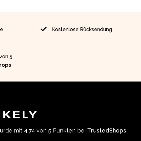
ie
Kostenlose Rücksendung
 von 5
hops
wurde mit
4,74
von 5 Punkten bei
TrustedShops