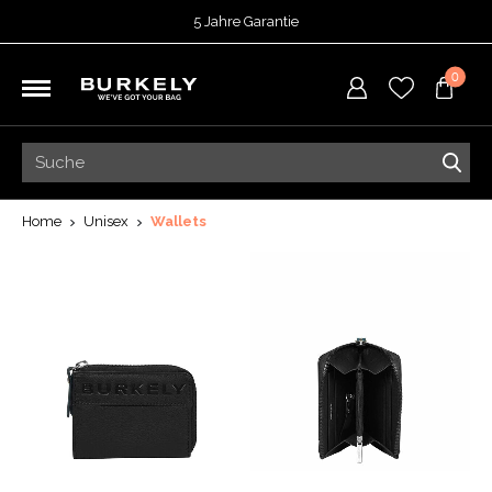
5 Jahre Garantie
Bewertet mit
4,70
von 5 Punkten bei
TrustedShops
0
Vor 15:00 Uhr bestellt =
heute versendet
Kostenloser Versand deiner Bestellung
ab 39,95
Kostenlose Rücksendung
5 Jahre Garantie
Bewertet mit
4,70
von 5 Punkten bei
TrustedShops
Home
Unisex
Wallets