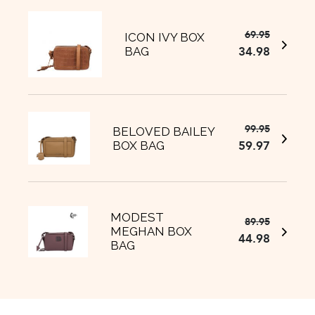
69.95
Ursprüng
Aktuelle
ICON IVY BOX
34.98
BAG
Preis
Preis
war:
ist:
€69.95
€34.98.
99.95
Ursprüng
Aktuelle
BELOVED BAILEY
59.97
BOX BAG
Preis
Preis
war:
ist:
€99.95
€59.97.
MODEST
89.95
Ursprüng
Aktuelle
MEGHAN BOX
44.98
Preis
Preis
BAG
war:
ist:
€89.95
€44.98.