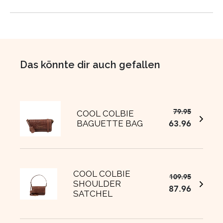
Das könnte dir auch gefallen
79.95
Ursprüng
Aktuelle
COOL COLBIE
63.96
BAGUETTE BAG
Preis
Preis
war:
ist:
€79.95
€63.96.
COOL COLBIE
109.95
Ursprüng
Aktuelle
SHOULDER
87.96
Preis
Preis
SATCHEL
war:
ist:
€109.95
€87.96.