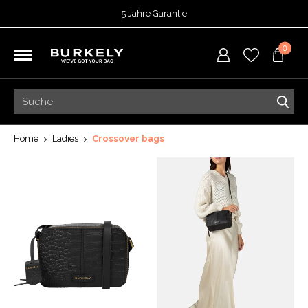
5 Jahre Garantie
Bewertet mit
4,74
von 5 Punkten bei
TrustedShops
0
Vor 15:00 Uhr bestellt =
heute versendet
Kostenloser Versand deiner Bestellung
ab 39,95
Kostenlose Rücksendung
5 Jahre Garantie
Bewertet mit
4,74
von 5 Punkten bei
TrustedShops
Home
Ladies
Crossover bags