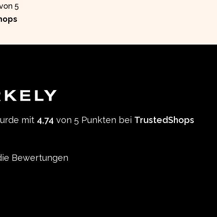
 von 5
hops
wurde mit
4,74
von 5 Punkten bei
TrustedShops
ie Bewertungen