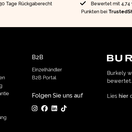
30 Tage Rückgaberecht
Bewertet mit 4,74
Punkten bei
TrustedS
B2B
Einzelhändler
Burkely 
len
B2B Portal
bewertet.
g
ntie
Folgen Sie uns auf
Lies
hier
d
ung