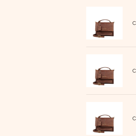
C
C
C