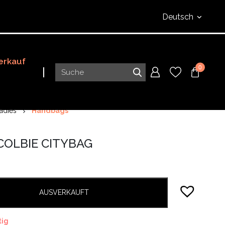
Deutsch
erkauf
0
adies
Handbags
COLBIE CITYBAG
AUSVERKAUFT
tig