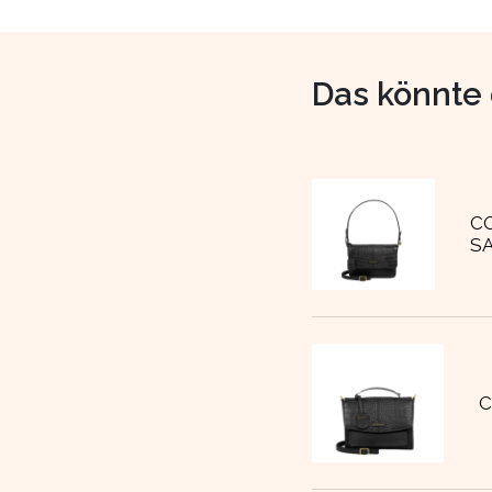
Das könnte 
C
S
C