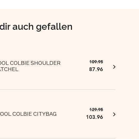
dir auch gefallen
109.95
Ursprünglicher
Aktueller
OOL COLBIE SHOULDER
87.96
ATCHEL
Preis
Preis
war:
ist:
€109.95
€87.96.
129.95
Ursprünglicher
Aktueller
OOL COLBIE CITYBAG
103.96
Preis
Preis
war:
ist:
€129.95
€103.96.