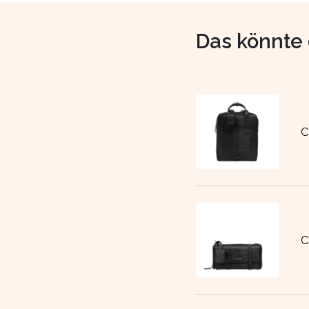
Das könnte 
C
C