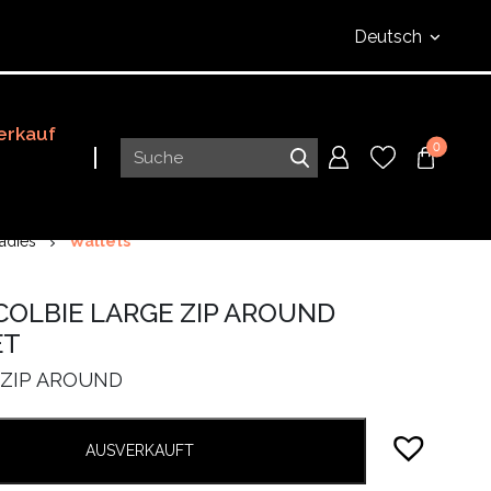
Deutsch
erkauf
0
adies
Wallets
COLBIE LARGE ZIP AROUND
ET
ZIP AROUND
AUSVERKAUFT