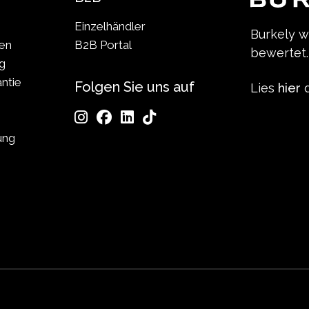
Einzelhändler
Burkely 
len
B2B Portal
bewertet.
g
ntie
Folgen Sie uns auf
Lies
hier
d
ung