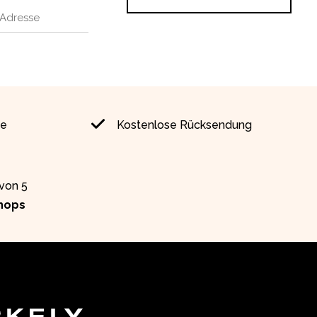
ie
Kostenlose Rücksendung
 von 5
hops