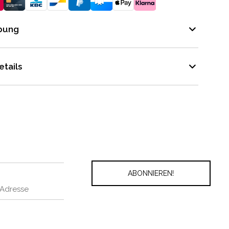
bung
tails