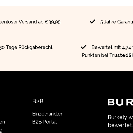
tenloser Versand ab €39,95
5 Jahre Garant
30 Tage Rückgaberecht
Bewertet mit 4,74
Punkten bei
TrustedS
B2B
Einzelhändler
Burkely 
len
B2B Portal
bewertet.
g