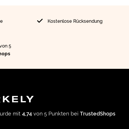
ie
Kostenlose Rücksendung
 von 5
hops
wurde mit
4,74
von 5 Punkten bei
TrustedShops