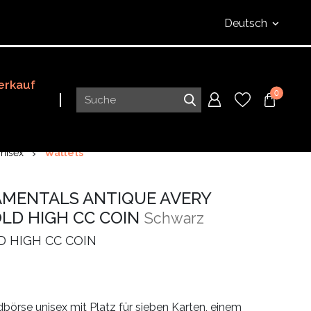
Deutsch
erkauf
0
nisex
Wallets
MENTALS ANTIQUE AVERY
OLD HIGH CC COIN
Schwarz
D HIGH CC COIN
börse unisex mit Platz für sieben Karten, einem