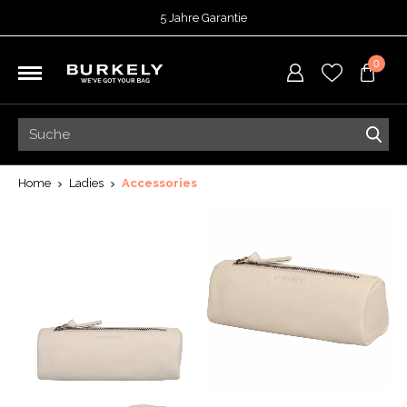
5 Jahre Garantie
Bewertet mit
4,70
von 5 Punkten bei
TrustedShops
0
Vor 15:00 Uhr bestellt =
heute versendet
Kostenloser Versand deiner Bestellung
ab 39,95
Kostenlose Rücksendung
5 Jahre Garantie
Bewertet mit
4,70
von 5 Punkten bei
TrustedShops
Home
Ladies
Accessories