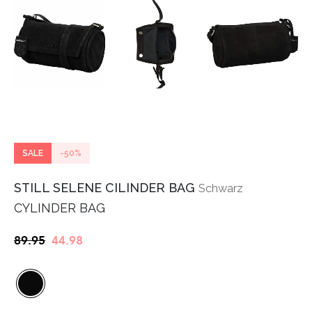
SALE
-50%
STILL SELENE CILINDER BAG
Schwarz
CYLINDER BAG
Ursprünglicher
Aktueller
89.95
44.98
Preis
Preis
war:
ist:
€89.95
€44.98.