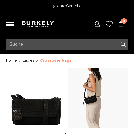
5 Jahre Garantie
Bewertet mit
4,70
von 5 Punkten bei
TrustedShops
0
Vor 15:00 Uhr bestellt =
heute versendet
Kostenloser Versand deiner Bestellung
ab 39,95
Kostenlose Rücksendung
5 Jahre Garantie
Bewertet mit
4,70
von 5 Punkten bei
TrustedShops
Home
Ladies
Crossover bags