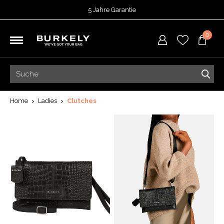
5 Jahre Garantie
Bewertet mit
4,70
von 5 Punkten bei
TrustedShops
0
Vor 15:00 Uhr bestellt =
heute versendet
Kostenloser Versand deiner Bestellung
ab 39,95
Kostenlose Rücksendung
5 Jahre Garantie
Bewertet mit
4,70
von 5 Punkten bei
TrustedShops
Home
Ladies
Clutches