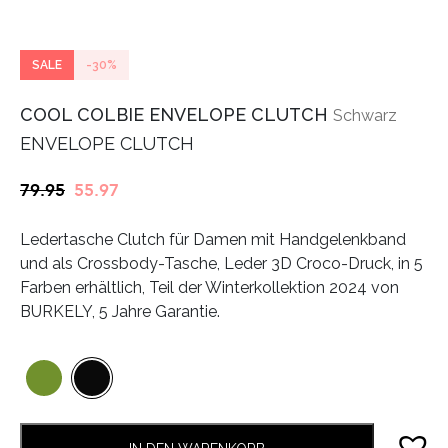
SALE
-30%
COOL COLBIE ENVELOPE CLUTCH
Schwarz
ENVELOPE CLUTCH
Ursprünglicher
Aktueller
79.95
55.97
Preis
Preis
Ledertasche Clutch für Damen mit Handgelenkband
war:
ist:
und als Crossbody-Tasche, Leder 3D Croco-Druck, in 5
€79.95
€55.97.
Farben erhältlich, Teil der Winterkollektion 2024 von
BURKELY, 5 Jahre Garantie.