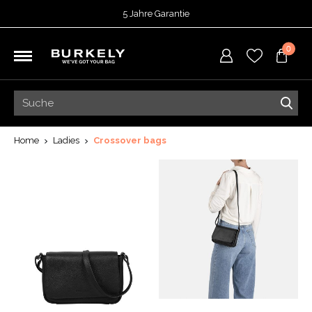
5 Jahre Garantie
Bewertet mit
4,70
von 5 Punkten bei
TrustedShops
0
Vor 15:00 Uhr bestellt =
heute versendet
Kostenloser Versand deiner Bestellung
ab 39,95
Kostenlose Rücksendung
5 Jahre Garantie
Bewertet mit
4,70
von 5 Punkten bei
TrustedShops
Home
Ladies
Crossover bags