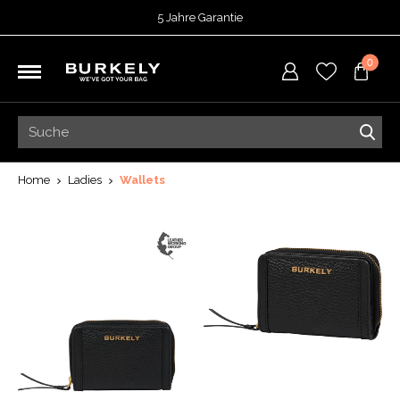
5 Jahre Garantie
Bewertet mit
4,74
von 5 Punkten bei
TrustedShops
0
Vor 15:00 Uhr bestellt =
heute versendet
Kostenloser Versand deiner Bestellung
ab 39,95
Kostenlose Rücksendung
5 Jahre Garantie
Bewertet mit
4,74
von 5 Punkten bei
TrustedShops
Home
Ladies
Wallets