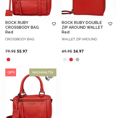
ROCK RUBY
ROCK RUBY DOUBLE
CROSSBODY BAG
ZIP AROUND WALLET
Red
Red
CROSSBODY BAG
WALLET ZIP AROUND
Ursprünglicher
Aktueller
Ursprünglicher
Aktueller
79.95
55.97
49.95
34.97
Preis
Preis
Preis
Preis
war:
ist:
war:
ist:
€79.95
€55.97.
€49.95
€34.97.
-30%
NACHHALTIG