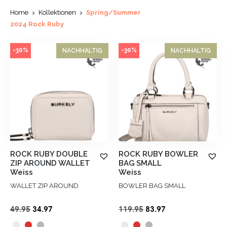
Home
Kollektionen
Spring/Summer
2024 Rock Ruby
-30%
-30%
NACHHALTIG
NACHHALTIG
ROCK RUBY DOUBLE
ROCK RUBY BOWLER
ZIP AROUND WALLET
BAG SMALL
Weiss
Weiss
WALLET ZIP AROUND
BOWLER BAG SMALL
Ursprünglicher
Aktueller
Ursprünglicher
Aktueller
49.95
34.97
119.95
83.97
Preis
Preis
Preis
Preis