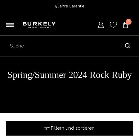
5 Jahre Garantie
Bewertet mit
4,74
von 5 Punkten bei
TrustedShops
0
Vor 15:00 Uhr bestellt =
heute versendet
Kostenloser Versand deiner Bestellung
ab 39,95
Kostenlose Rücksendung
5 Jahre Garantie
Bewertet mit
4,74
von 5 Punkten bei
TrustedShops
Spring/Summer 2024 Rock Ruby
Filtern und sortieren