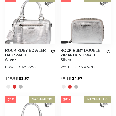
ROCK RUBY BOWLER
ROCK RUBY DOUBLE
BAG SMALL
ZIP AROUND WALLET
Silver
Silver
BOWLER BAG SMALL
WALLET ZIP AROUND
Ursprünglicher
Aktueller
Ursprünglicher
Aktueller
119.95
83.97
49.95
34.97
Preis
Preis
Preis
Preis
war:
ist:
war:
ist:
€119.95
€83.97.
€49.95
€34.97.
-30%
-30%
NACHHALTIG
NACHHALTIG