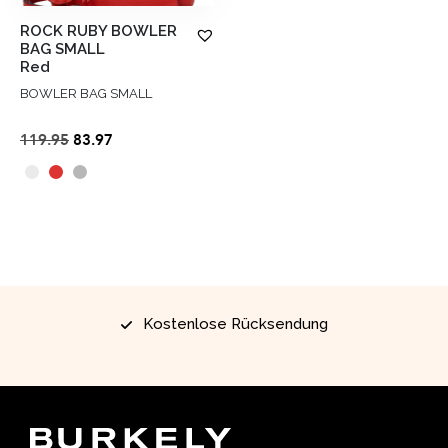
ROCK RUBY BOWLER
BAG SMALL
Red
BOWLER BAG SMALL
Ursprünglicher
Aktueller
119.95
83.97
Preis
Preis
war:
ist:
€119.95
€83.97.
Kostenlose Rücksendung