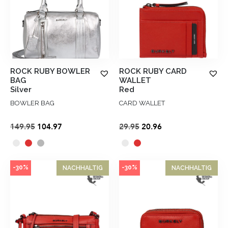
ROCK RUBY BOWLER
ROCK RUBY CARD
BAG
WALLET
Silver
Red
BOWLER BAG
CARD WALLET
Ursprünglicher
Aktueller
Ursprünglicher
Aktueller
149.95
104.97
29.95
20.96
Preis
Preis
Preis
Preis
war:
ist:
war:
ist:
€149.95
€104.97.
€29.95
€20.96.
-30%
-30%
NACHHALTIG
NACHHALTIG