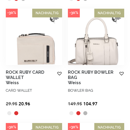
war:
ist:
war:
ist:
€49.95
€34.97.
€119.95
€83.97.
-30%
-30%
NACHHALTIG
NACHHALTIG
ROCK RUBY CARD
ROCK RUBY BOWLER
WALLET
BAG
Weiss
Weiss
CARD WALLET
BOWLER BAG
Ursprünglicher
Aktueller
Ursprünglicher
Aktueller
29.95
20.96
149.95
104.97
Preis
Preis
Preis
Preis
war:
ist:
war:
ist:
€29.95
€20.96.
€149.95
€104.97.
-30%
-30%
NACHHALTIG
NACHHALTIG