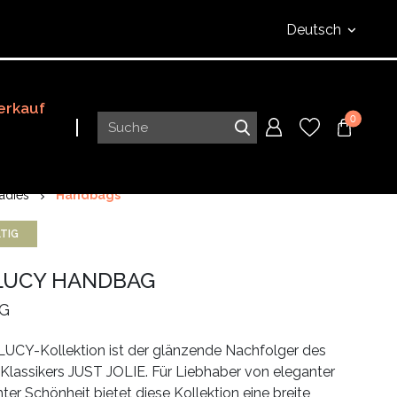
Deutsch
erkauf
0
adies
Handbags
TIG
LUCY HANDBAG
G
UCY-Kollektion ist der glänzende Nachfolger des
assikers JUST JOLIE. Für Liebhaber von eleganter
ter Schönheit bietet diese Kollektion eine breite