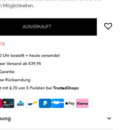
n Möglichkeiten.
AUSVERKAUFT
tig
0 Uhr bestellt = heute versendet
ser Versand ab €39,95
Garantie
ose Rücksendung
 mit 4,70 von 5 Punkten bei
TrustedShops
bung