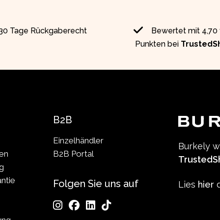
30 Tage Rückgaberecht
Bewertet mit 4,70
Punkten bei
TrustedS
B2B
Einzelhändler
Burkely 
len
B2B Portal
TrustedS
g
ntie
Folgen Sie uns auf
Lies
hier
d