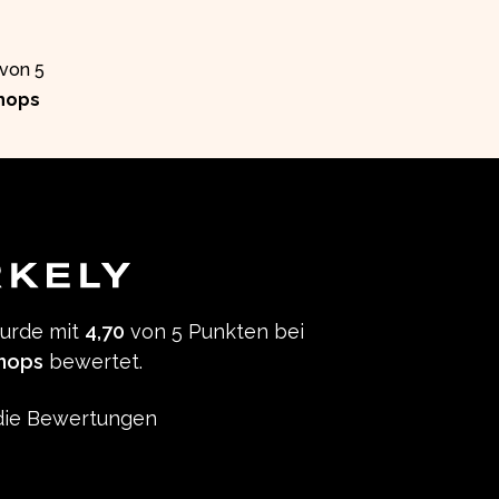
 von 5
hops
wurde mit
4,70
von 5 Punkten bei
hops
bewertet.
ie Bewertungen