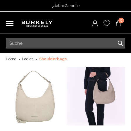
5 Jahre Garantie
Bewertet mit
4,74
von 5 Punkten bei
TrustedShops
0
Vor 15:00 Uhr bestellt =
heute versendet
Kostenloser Versand deiner Bestellung
ab 39,95
Kostenlose Rücksendung
5 Jahre Garantie
Bewertet mit
4,74
von 5 Punkten bei
TrustedShops
Home
Ladies
Shoulderbags