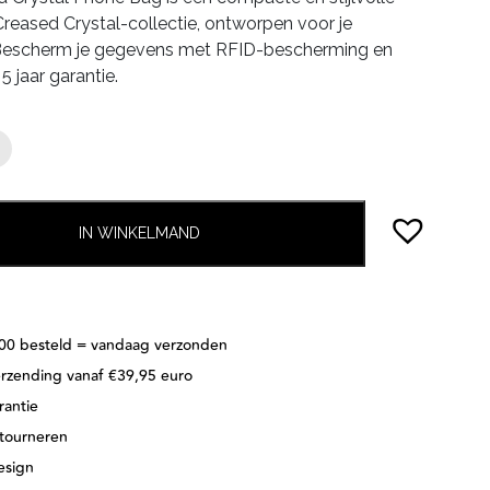
 Creased Crystal-collectie, ontworpen voor je
.95.
€55.96.
 Bescherm je gegevens met RFID-bescherming en
5 jaar garantie.
IN WINKELMAND
:00 besteld = vandaag verzonden
erzending vanaf €39,95 euro
rantie
etourneren
esign