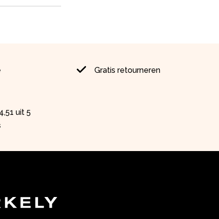
e
Gratis retourneren
,51 uit 5
s