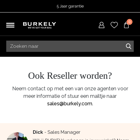
5 Jaar garantie
Beoordeeld met een
4,50
uit 5 op
TrustedShops
0
Besteld voor 15:00 = vandaag verzonden.
Gratis verzending van je bestelling
vanaf 39,95 euro
Gratis retourneren
5 Jaar garantie
Beoordeeld met een
4,50
uit 5 op
TrustedShops
Ook Reseller worden?
Neem contact op met een van onze agenten voor
meer informatie of stuur een mailtje naar
sales@burkely.com
.
Dick
- Sales Manager