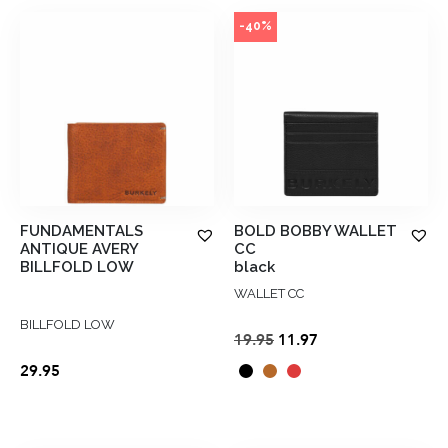
-40%
FUNDAMENTALS
BOLD BOBBY WALLET
ANTIQUE AVERY
CC
BILLFOLD LOW
black
WALLET CC
BILLFOLD LOW
Oorspronkelijke
Huidige
19.95
11.97
prijs
prijs
29.95
was:
is:
€19.95.
€11.97.