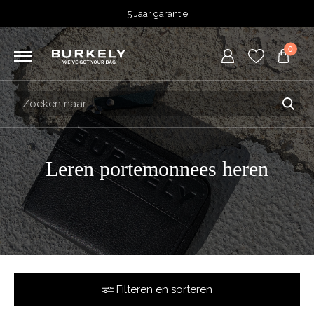
5 Jaar garantie
Beoordeeld met een
4,53
uit 5 op
TrustedShops
Besteld voor 15:00 = vandaag verzonden.
0
Gratis verzending van je bestelling
vanaf 39,95 euro
Gratis retourneren
5 Jaar garantie
Beoordeeld met een
4,53
uit 5 op
TrustedShops
Leren portemonnees heren
Filteren en sorteren