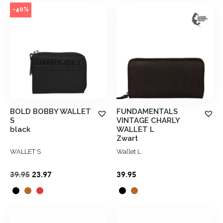
-40%
BOLD BOBBY WALLET
FUNDAMENTALS
S
VINTAGE CHARLY
black
WALLET L
Zwart
WALLET S
Wallet L
Oorspronkelijke
Huidige
39.95
23.97
39.95
prijs
prijs
was:
is:
€39.95.
€23.97.