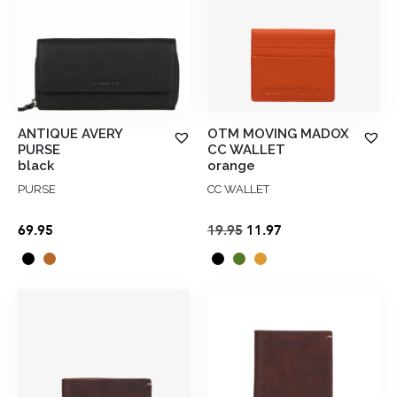
ANTIQUE AVERY
OTM MOVING MADOX
PURSE
CC WALLET
black
orange
PURSE
CC WALLET
Oorspronkelijke
Huidige
69.95
19.95
11.97
prijs
prijs
was:
is:
€19.95.
€11.97.
×
Schrijf je hier in voor onze nieuwsbrief