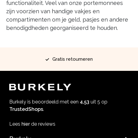
functionaliteit. Veel van onze portemonnees
zijn voorzien van handige vakjes en
compartimenten om je geld, pasjes en andere
benodigdheden georganiseerd te houden.
 retourneren
30 dagen r
Burkely is beoordeeld met een
4,53
uit 5 op
TrustedShops
.
Lees
hier
de reviews