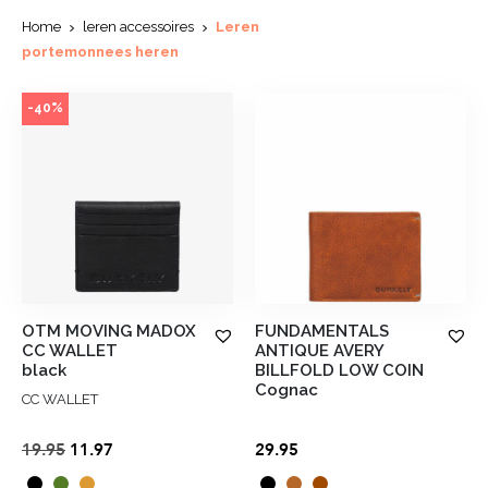
Home
leren accessoires
Leren
portemonnees heren
-40%
OTM MOVING MADOX
FUNDAMENTALS
CC WALLET
ANTIQUE AVERY
black
BILLFOLD LOW COIN
Cognac
CC WALLET
Oorspronkelijke
Huidige
19.95
11.97
29.95
prijs
prijs