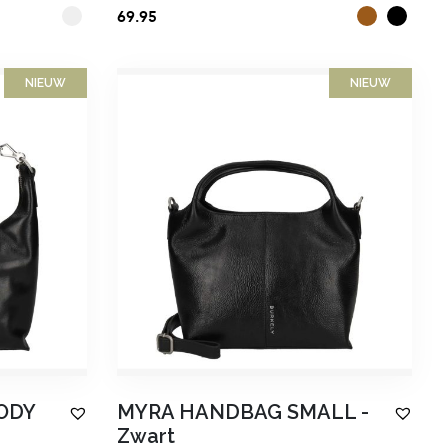
69.95
NIEUW
NIEUW
ODY
MYRA HANDBAG SMALL
-
Zwart