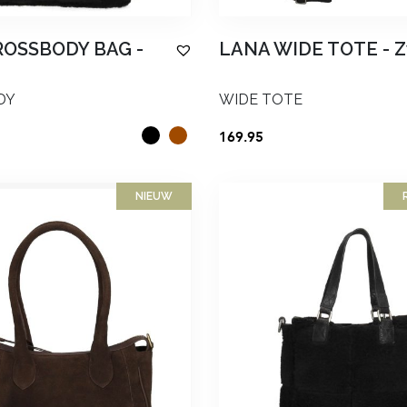
ROSSBODY BAG
-
LANA WIDE TOTE
-
Z
Jaar
DY
WIDE TOTE
169.95
NIEUW
AANMELDEN