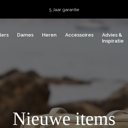
5 Jaar garantie
Beoordeeld met een
4,51
uit 5 op
TrustedShops
Besteld voor 15:00 = vandaag verzonden.
Gratis verzending van je bestelling
vanaf 39,95 euro
lers
Dames
Heren
Accessoires
Advies &
Gratis retourneren
Inspiratie
5 Jaar garantie
Beoordeeld met een
4,51
uit 5 op
TrustedShops
Nieuwe items