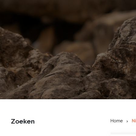
Zoeken
Home
N