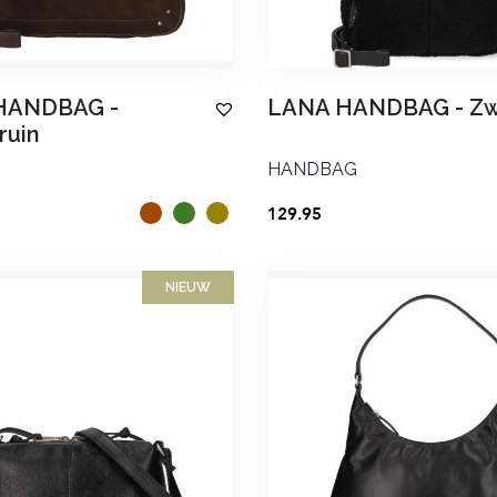
 HANDBAG
-
LANA HANDBAG
-
Zw
ruin
HANDBAG
129.95
NIEUW