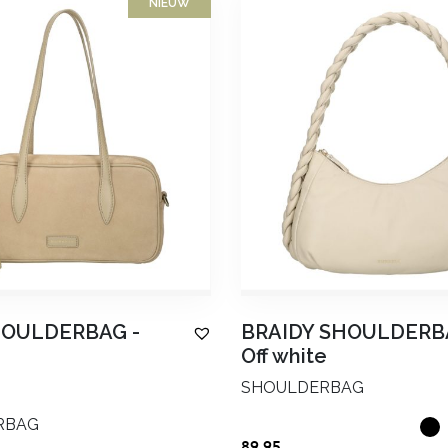
NIEUW
HOULDERBAG
-
BRAIDY SHOULDERB
Off white
SHOULDERBAG
RBAG
89.95