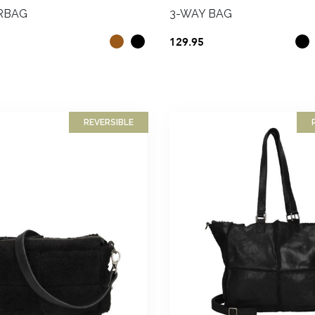
RBAG
3-WAY BAG
129.95
e hier in voor onze
REVERSIBLE
ieuwsbrief