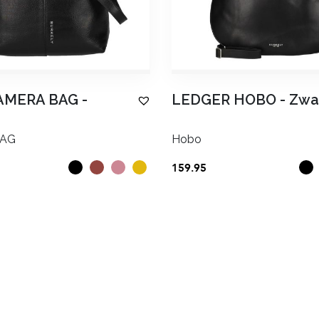
AMERA BAG
-
LEDGER HOBO
-
Zwa
BAG
Hobo
159.95