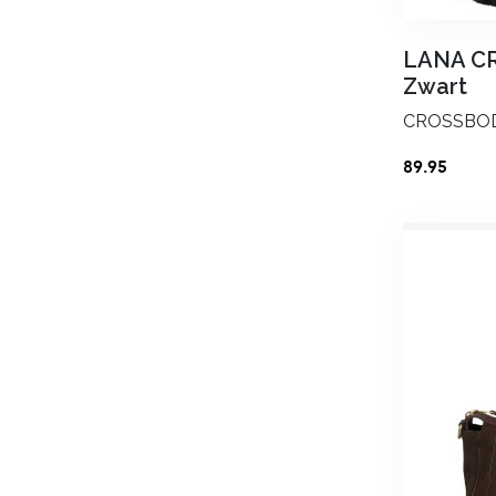
Verjaardag
LANA C
Zwart
Dag
Maand
CROSSBO
Gender
89.95