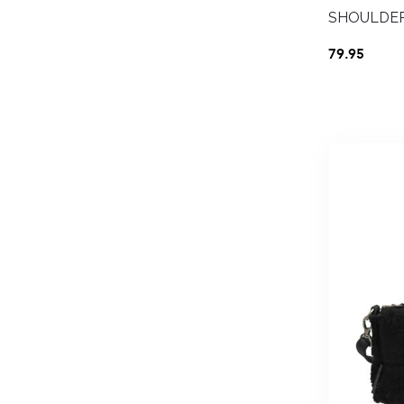
SHOULDE
79.95
Schrijf j
n
Jouw e-mail
Jouw naam