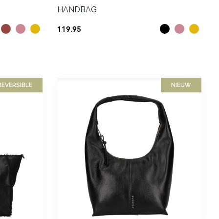
HANDBAG
119.95
×
REVERSIBLE
NIEUW