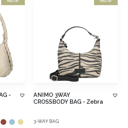
NIEUW
NIEUW
AG
-
ANIMO 3WAY
CROSSBODY BAG
-
Zebra
3-WAY BAG