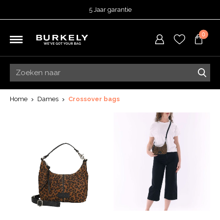
5 Jaar garantie
Beoordeeld met een
4,52
uit 5 op
TrustedShops
0
Besteld voor 15:00 = vandaag verzonden.
Gratis verzending van je bestelling
vanaf 39,95 euro
Gratis retourneren
5 Jaar garantie
Beoordeeld met een
4,52
uit 5 op
TrustedShops
Home
Dames
Crossover bags