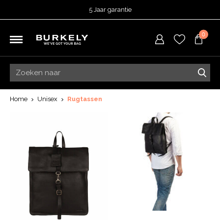
5 Jaar garantie
Beoordeeld met een
4,53
uit 5 op
TrustedShops
0
Besteld voor 15:00 = vandaag verzonden.
Gratis verzending van je bestelling
vanaf 39,95 euro
Gratis retourneren
5 Jaar garantie
Beoordeeld met een
4,53
uit 5 op
TrustedShops
Home
Unisex
Rugtassen