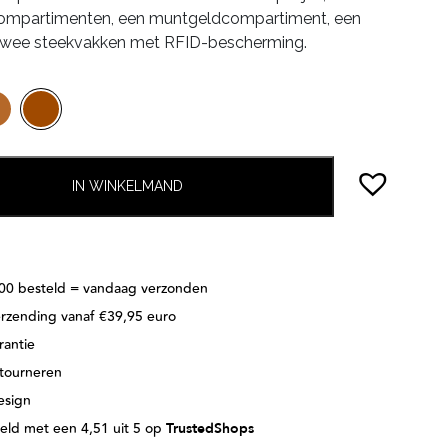
compartimenten, een muntgeldcompartiment, een
 twee steekvakken met RFID-bescherming.
IN WINKELMAND
:00 besteld = vandaag verzonden
erzending vanaf €39,95 euro
rantie
etourneren
esign
eld met een 4,51 uit 5 op
TrustedShops