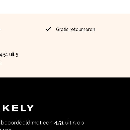
e
Gratis retourneren
,51 uit 5
s
s beoordeeld met een
4,51
uit 5 op