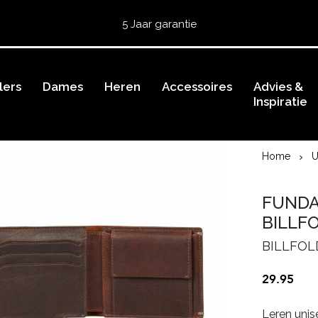
Gratis retourneren
5 Jaar garantie
Beoordeeld met een
4,51
uit 5 op
TrustedShops
Besteld voor 15:00 = vandaag verzonden.
lers
Gratis verzending van je bestelling
Dames
Heren
Accessoires
vanaf 39,95 euro
Advies &
Inspiratie
Gratis retourneren
5 Jaar garantie
Beoordeeld met een
4,51
uit 5 op
TrustedShops
Home
U
FUNDA
BILLF
BILLFOL
29.95
Leren unis