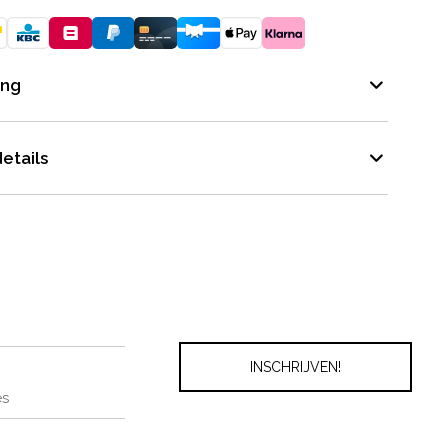
ing
etails