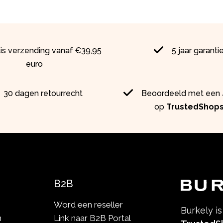
tis verzending vanaf €39,95
5 jaar garanti
euro
30 dagen retourrecht
Beoordeeld met een 4
op
TrustedShop
B2B
Word een reseller
Burkely i
n
Link naar B2B Portal