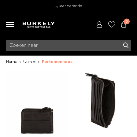
5 Jaar garantie
Beoordeeld met een
4,51
uit 5 op
TrustedShops
0
Besteld voor 15:00 = vandaag verzonden.
Gratis verzending van je bestelling
vanaf 39,95 euro
Gratis retourneren
5 Jaar garantie
Beoordeeld met een
4,51
uit 5 op
TrustedShops
Home
Unisex
Portemonnees