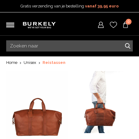
Gratis verzending van je bestelling
vanaf 39,95 euro
Gratis retourneren
0
5 Jaar garantie
Beoordeeld met een
4,53
uit 5 op
TrustedShops
Besteld voor 15:00 = vandaag verzonden.
Gratis verzending van je bestelling
vanaf 39,95 euro
Gratis retourneren
Home
Unisex
Reistassen
5 Jaar garantie
Beoordeeld met een
4,53
uit 5 op
TrustedShops