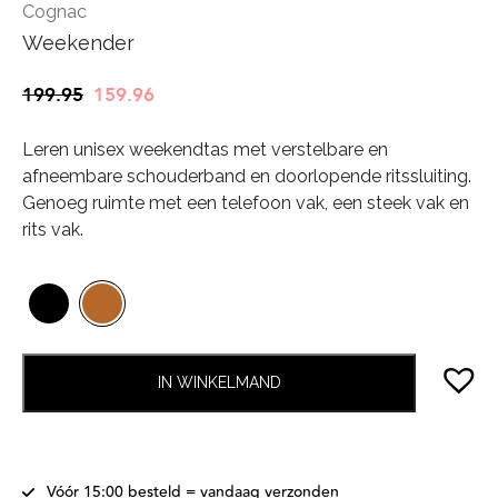
Cognac
Weekender
Oorspronkelijke
Huidige
199.95
159.96
prijs
prijs
Leren unisex weekendtas met verstelbare en
was:
is:
afneembare schouderband en doorlopende ritssluiting.
€199.95.
€159.96.
Genoeg ruimte met een telefoon vak, een steek vak en
rits vak.
IN WINKELMAND
Vóór 15:00 besteld = vandaag verzonden