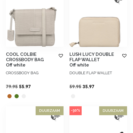
COOL COLBIE
LUSH LUCY DOUBLE
CROSSBODY BAG
FLAP WALLET
Off white
Off white
CROSSBODY BAG
DOUBLE FLAP WALLET
Oorspronkelijke
Huidige
Oorspronkelijke
Huidige
79.95
55.97
59.95
35.97
prijs
prijs
prijs
prijs
was:
is:
was:
is:
€79.95.
€55.97.
€59.95.
€35.97.
-30%
DUURZAAM
DUURZAAM