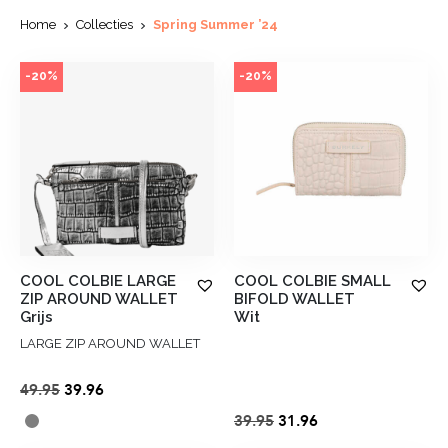
Home
Collecties
Spring Summer ’24
-20%
-20%
COOL COLBIE LARGE
COOL COLBIE SMALL
ZIP AROUND WALLET
BIFOLD WALLET
Grijs
Wit
LARGE ZIP AROUND WALLET
Oorspronkelijke
Huidige
49.95
39.96
prijs
prijs
Oorspronkelijke
Huidige
39.95
31.96
was:
is:
prijs
prijs