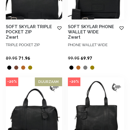
SOFT SKYLAR TRIPLE
SOFT SKYLAR PHONE
POCKET ZIP
WALLET WIDE
Zwart
Zwart
TRIPLE POCKET ZIP
PHONE WALLET WIDE
Oorspronkelijke
Huidige
Oorspronkelijke
Huidige
89.95
71.96
99.95
69.97
prijs
prijs
prijs
prijs
was:
is:
was:
is:
€89.95.
€71.96.
€99.95.
€69.97.
-20%
-20%
DUURZAAM