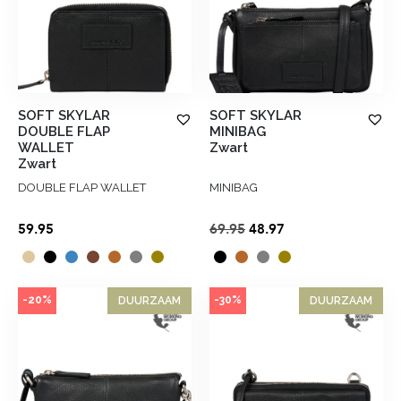
SOFT SKYLAR
SOFT SKYLAR
DOUBLE FLAP
MINIBAG
WALLET
Zwart
Zwart
DOUBLE FLAP WALLET
MINIBAG
Oorspronkelijke
Huidige
59.95
69.95
48.97
prijs
prijs
was:
is:
€69.95.
€48.97.
-20%
-30%
DUURZAAM
DUURZAAM