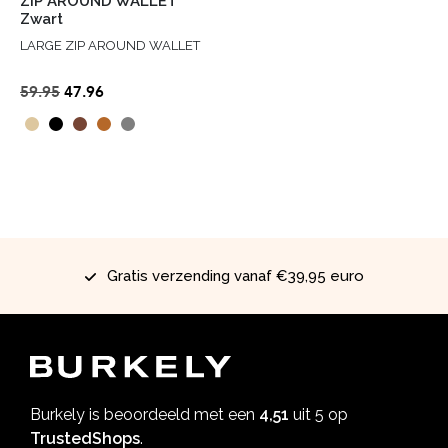
ZIP AROUND WALLET
Zwart
LARGE ZIP AROUND WALLET
Oorspronkelijke
Huidige
59.95
47.96
prijs
prijs
was:
is:
€59.95.
€47.96.
Gratis verzending vanaf €39,95 euro
Burkely is beoordeeld met een
4,51
uit 5 op
TrustedShops
.