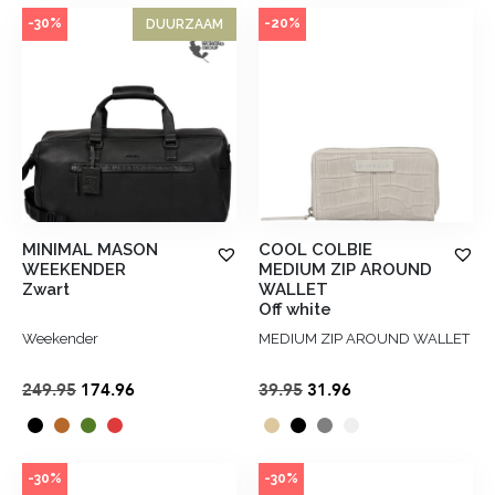
€49.95.
€39.96.
was:
is:
-30%
-20%
DUURZAAM
€39.95.
€31.96.
MINIMAL MASON
COOL COLBIE
WEEKENDER
MEDIUM ZIP AROUND
Zwart
WALLET
Off white
Weekender
MEDIUM ZIP AROUND WALLET
Oorspronkelijke
Huidige
Oorspronkelijke
Huidige
249.95
174.96
39.95
31.96
prijs
prijs
prijs
prijs
was:
is:
was:
is:
€249.95.
€174.96.
€39.95.
€31.96.
-30%
-30%