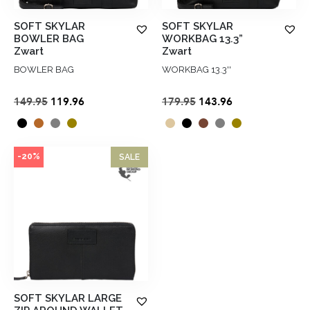
SOFT SKYLAR
SOFT SKYLAR
BOWLER BAG
WORKBAG 13.3”
Zwart
Zwart
BOWLER BAG
WORKBAG 13.3''
Oorspronkelijke
Huidige
Oorspronkelijke
Huidige
149.95
119.96
179.95
143.96
prijs
prijs
prijs
prijs
was:
is:
was:
is:
€149.95.
€119.96.
€179.95.
€143.96.
-20%
SALE
SOFT SKYLAR LARGE