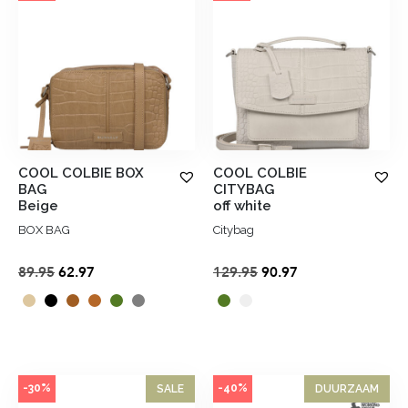
COOL COLBIE BOX
COOL COLBIE
BAG
CITYBAG
Beige
off white
BOX BAG
Citybag
Oorspronkelijke
Huidige
Oorspronkelijke
Huidige
89.95
62.97
129.95
90.97
prijs
prijs
prijs
prijs
was:
is:
was:
is:
€89.95.
€62.97.
€129.95.
€90.97.
-30%
-40%
SALE
DUURZAAM