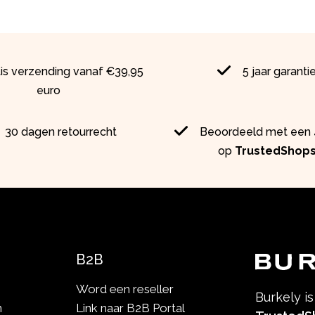
tis verzending vanaf €39,95
5 jaar garanti
euro
30 dagen retourrecht
Beoordeeld met een 4
op
TrustedShop
B2B
Word een reseller
Burkely i
n
Link naar B2B Portal