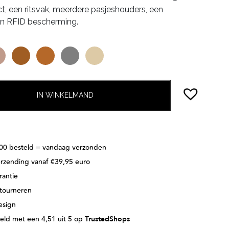
ct, een ritsvak, meerdere pasjeshouders, een
en RFID bescherming.
IN WINKELMAND
:00 besteld = vandaag verzonden
erzending vanaf €39,95 euro
rantie
etourneren
esign
eld met een 4,51 uit 5 op
TrustedShops