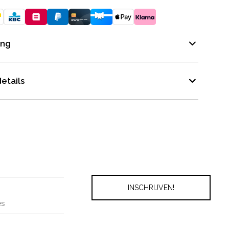
ing
etails