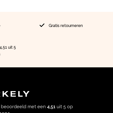
e
Gratis retourneren
,51 uit 5
s
s beoordeeld met een
4,51
uit 5 op