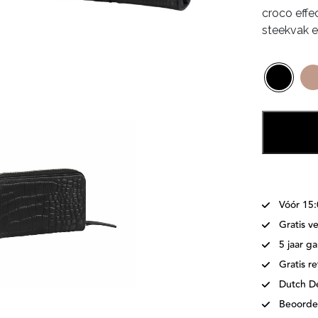
croco effe
steekvak 
Vóór 15
Gratis v
5 jaar ga
Gratis r
Dutch D
Beoorde