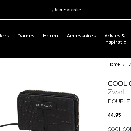
Gratis retourneren
5 Jaar garantie
Beoordeeld met een
4,51
uit 5 op
TrustedShops
Besteld voor 15:00 = vandaag verzonden.
lers
Gratis verzending van je bestelling
Dames
Heren
Accessoires
vanaf 39,95 euro
Advies &
Inspiratie
Gratis retourneren
5 Jaar garantie
Beoordeeld met een
4,51
uit 5 op
TrustedShops
Home
COOL 
Zwart
DOUBLE 
44.95
COOL COL