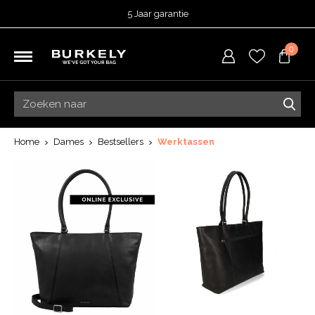
5 Jaar garantie
Beoordeeld met een
4,53
uit 5 op
TrustedShops
0
Besteld voor 15:00 = vandaag verzonden.
Gratis verzending van je bestelling
vanaf 39,95 euro
Gratis retourneren
5 Jaar garantie
Beoordeeld met een
4,53
uit 5 op
TrustedShops
Home
Dames
Bestsellers
Werktassen