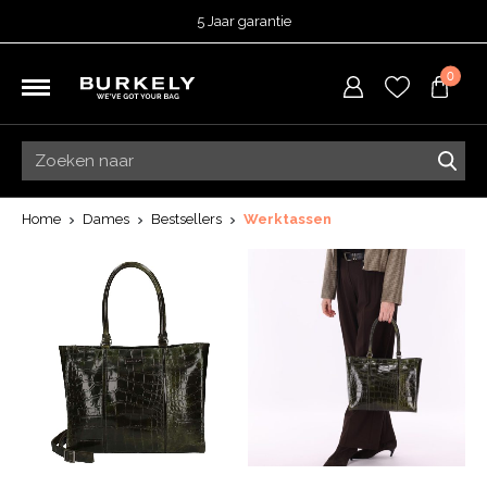
5 Jaar garantie
Beoordeeld met een
4,51
uit 5 op
TrustedShops
0
Besteld voor 15:00 = vandaag verzonden.
Gratis verzending van je bestelling
vanaf 39,95 euro
Gratis retourneren
5 Jaar garantie
Beoordeeld met een
4,51
uit 5 op
TrustedShops
Home
Dames
Bestsellers
Werktassen