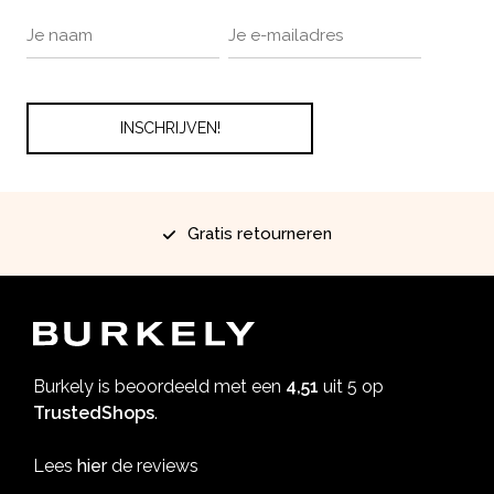
Gratis retourneren
Burkely is beoordeeld met een
4,51
uit 5 op
TrustedShops
.
Lees
hier
de reviews