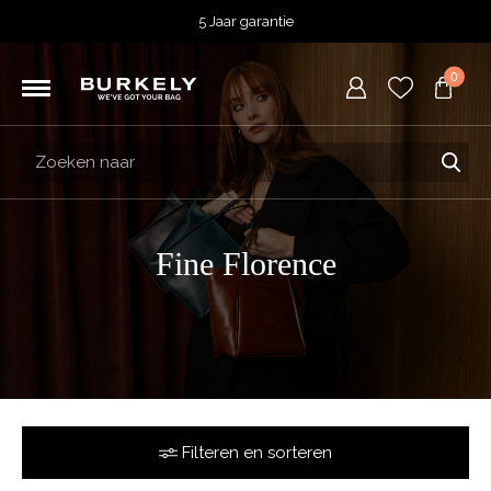
5 Jaar garantie
Beoordeeld met een
4,51
uit 5 op
TrustedShops
0
Besteld voor 15:00 = vandaag verzonden.
Gratis verzending van je bestelling
vanaf 39,95 euro
Gratis retourneren
5 Jaar garantie
Beoordeeld met een
4,51
uit 5 op
TrustedShops
Fine Florence
Filteren en sorteren