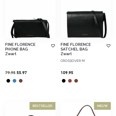
FINE FLORENCE
FINE FLORENCE
PHONE BAG
SATCHEL BAG
Zwart
Zwart
CROSSOVER M
Oorspronkelijke
Huidige
79.95
55.97
109.95
prijs
prijs
was:
is:
€79.95.
€55.97.
BESTSELLER
NIEUW