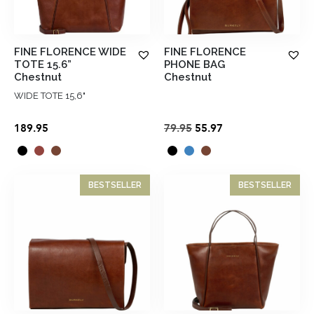
FINE FLORENCE WIDE
FINE FLORENCE
TOTE 15.6”
PHONE BAG
Chestnut
Chestnut
WIDE TOTE 15,6"
Oorspronkelijke
Huidige
189.95
79.95
55.97
prijs
prijs
was:
is:
€79.95.
€55.97.
BESTSELLER
BESTSELLER