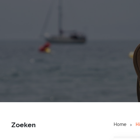
Zoeken
Home
H