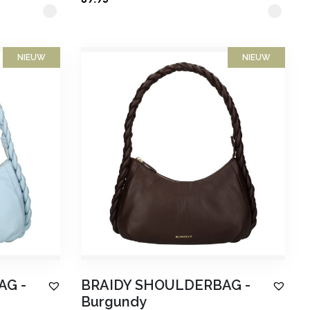
NIEUW
NIEUW
AG
-
BRAIDY SHOULDERBAG
-
×
Burgundy