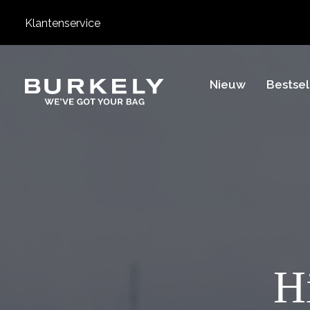
Klantenservice
BURKELY
Nieuw
Bestsel
H