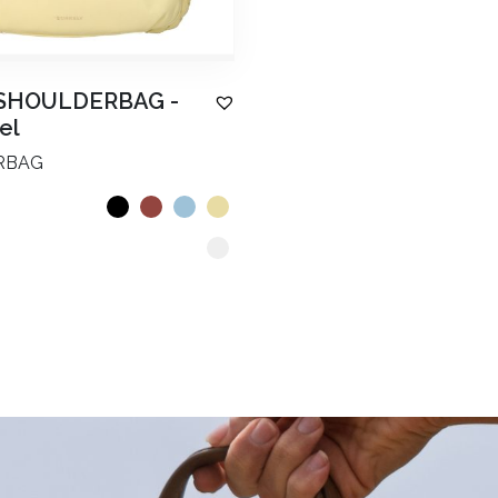
 SHOULDERBAG
-
el
AANMELDEN
RBAG