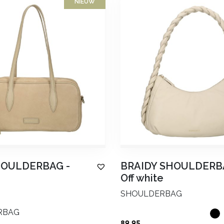
NIEUW
HOULDERBAG
-
BRAIDY SHOULDERB
Off white
SHOULDERBAG
RBAG
89.95