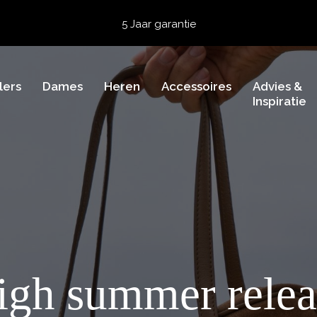
5 Jaar garantie
Beoordeeld met een
4,51
uit 5 op
TrustedShops
Besteld voor 15:00 = vandaag verzonden.
Gratis verzending van je bestelling
vanaf 39,95 euro
lers
Dames
Heren
Accessoires
Advies &
Gratis retourneren
Inspiratie
5 Jaar garantie
Beoordeeld met een
4,51
uit 5 op
TrustedShops
igh summer relea