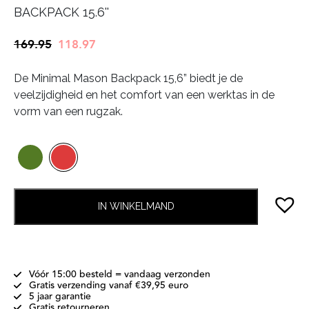
BACKPACK 15.6''
Oorspronkelijke
Huidige
169.95
118.97
prijs
prijs
De Minimal Mason Backpack 15,6” biedt je de
was:
is:
veelzijdigheid en het comfort van een werktas in de
€169.95.
€118.97.
vorm van een rugzak.
IN WINKELMAND
Vóór 15:00 besteld = vandaag verzonden
Gratis verzending vanaf €39,95 euro
5 jaar garantie
Gratis retourneren