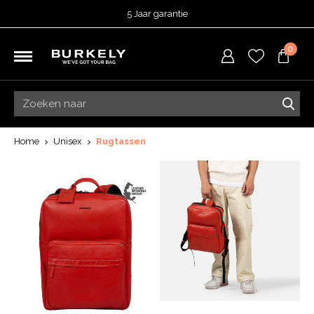
5 Jaar garantie
Beoordeeld met een
4,51
uit 5 op
TrustedShops
0
Besteld voor 15:00 = vandaag verzonden.
Gratis verzending van je bestelling
vanaf 39,95 euro
Gratis retourneren
5 Jaar garantie
Beoordeeld met een
4,51
uit 5 op
TrustedShops
Home
Unisex
Rugtassen