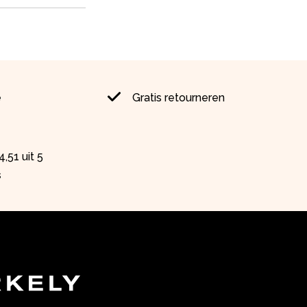
e
Gratis retourneren
,51 uit 5
s