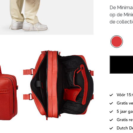
pr
De Minimal
w
op de Mini
€
de collect
Vóór 15
Gratis v
5 jaar ga
Gratis r
Dutch D