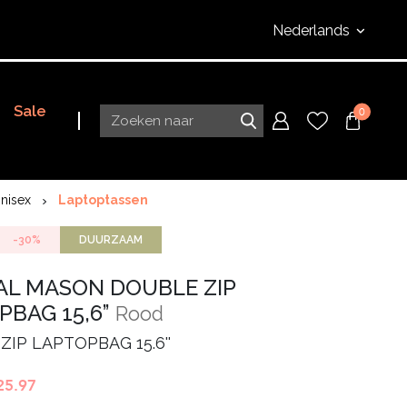
Nederlands
Sale
0
nisex
Laptoptassen
-30%
DUURZAAM
AL MASON DOUBLE ZIP
PBAG 15,6”
Rood
ZIP LAPTOPBAG 15.6''
orspronkelijke
Huidige
25.97