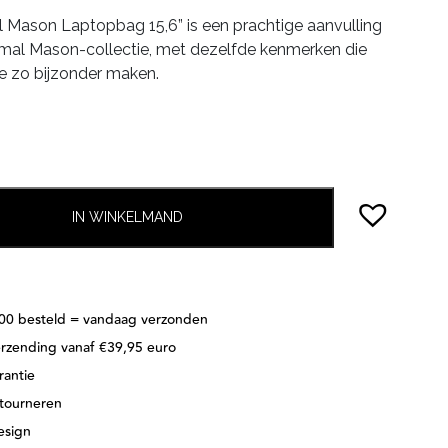
ijs
prijs
 Mason Laptopbag 15,6” is een prachtige aanvulling
as:
is:
mal Mason-collectie, met dezelfde kenmerken die
179.95.
€125.97.
ie zo bijzonder maken.
IN WINKELMAND
:00 besteld = vandaag verzonden
erzending vanaf €39,95 euro
rantie
etourneren
esign