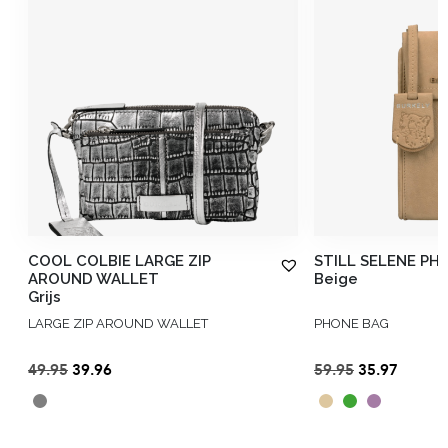
COOL COLBIE LARGE ZIP
STILL SELENE PH
AROUND WALLET
Beige
Grijs
LARGE ZIP AROUND WALLET
PHONE BAG
Oorspronkelijke
Huidige
Oorspronkel
Huidig
49.95
39.96
59.95
35.97
prijs
prijs
prijs
prijs
was:
is:
was:
is:
€49.95.
€39.96.
€59.95.
€35.97