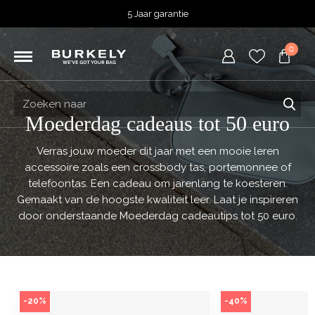
5 Jaar garantie
Beoordeeld met een
4,52
uit 5 op
TrustedShops
0
Besteld voor 15:00 = vandaag verzonden.
Gratis verzending van je bestelling
vanaf 39,95 euro
Gratis retourneren
5 Jaar garantie
Moederdag cadeaus tot 50 euro
Beoordeeld met een
4,52
uit 5 op
TrustedShops
Verras jouw moeder dit jaar met een mooie leren
accessoire zoals een crossbody tas, portemonnee of
telefoontas. Een cadeau om jarenlang te koesteren.
Gemaakt van de hoogste kwaliteit leer. Laat je inspireren
door onderstaande Moederdag cadeautips tot 50 euro.
-20%
-40%