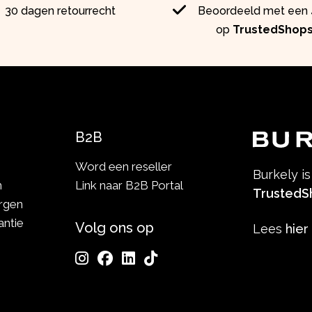
30 dagen retourrecht
Beoordeeld met een 4
op
TrustedShop
B2B
Word een reseller
Burkely i
n
Link naar B2B Portal
TrustedS
rgen
antie
Volg ons op
Lees
hier