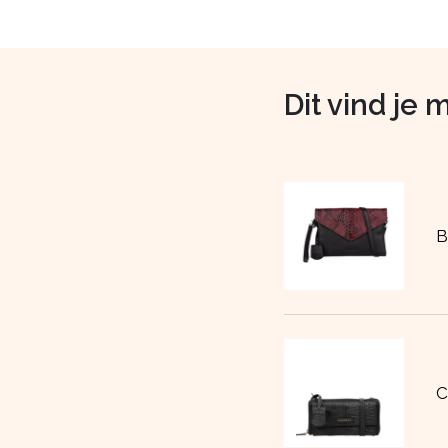
Dit vind je 
Jaar
B
AANMELDEN
C