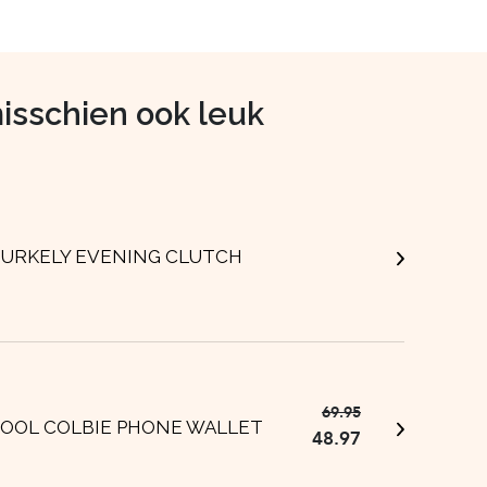
misschien ook leuk
URKELY EVENING CLUTCH
69.95
Oorspronkelijk
Huidige
OOL COLBIE PHONE WALLET
48.97
prijs
prijs
was:
is: