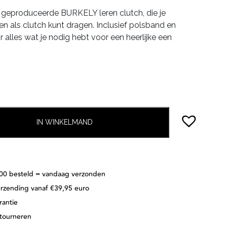
js
prijs
geproduceerde BURKELY leren clutch, die je
s:
is:
en als clutch kunt dragen. Inclusief polsband en
.95.
€44.98.
r alles wat je nodig hebt voor een heerlijke een
IN WINKELMAND
:00 besteld = vandaag verzonden
erzending vanaf €39,95 euro
rantie
etourneren