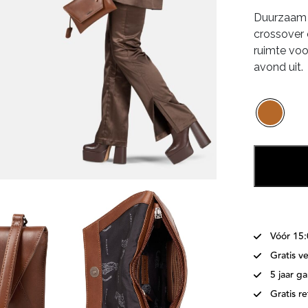
pri
Duurzaam 
wa
crossover 
€89
ruimte voo
avond uit.
Vóór 15
Gratis v
5 jaar ga
Gratis r