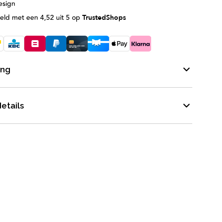
esign
eld met een 4,52 uit 5 op
TrustedShops
ing
×
etails