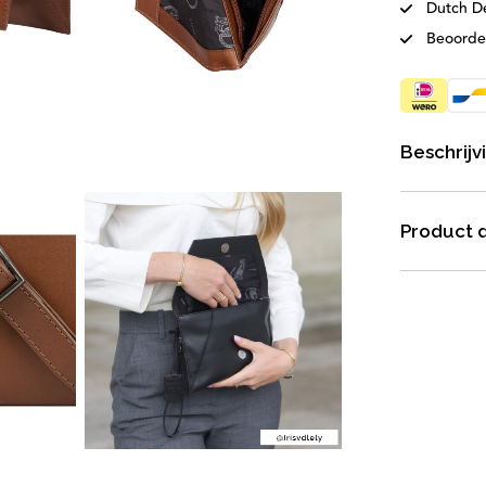
Dutch D
Beoorde
Beschrijv
Product d
e hier in voor onze
ieuwsbrief