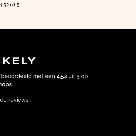
,52 uit 5
s
s beoordeeld met een
4,52
uit 5 op
hops
.
de reviews