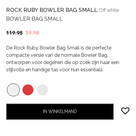
ROCK RUBY BOWLER BAG SMALL
Off white
BOWLER BAG SMALL
Oorspronkelijke
Huidige
119.95
59.98
prijs
prijs
De Rock Ruby Bowler Bag Small is de perfecte
was:
is:
compacte versie van de normale Bowler Bag,
€119.95.
€59.98.
ontworpen voor degenen die op zoek zijn naar een
stijlvolle en handige tas voor hun essentials.
IN WINKELMAND