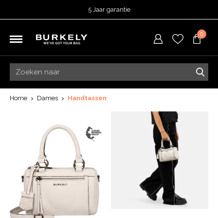
5 Jaar garantie
Beoordeeld met een
4,51
uit 5 op
TrustedShops
0
Besteld voor 15:00 = vandaag verzonden.
Gratis verzending van je bestelling
vanaf 39,95 euro
Gratis retourneren
5 Jaar garantie
Beoordeeld met een
4,51
uit 5 op
TrustedShops
Home
Dames
Handtassen