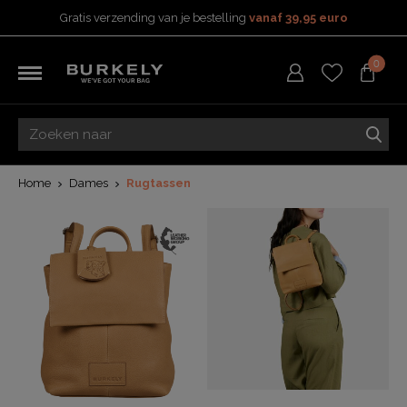
Gratis verzending van je bestelling
vanaf 39,95 euro
Gratis retourneren
0
5 Jaar garantie
Beoordeeld met een
4,51
uit 5 op
TrustedShops
Besteld voor 15:00 = vandaag verzonden.
Gratis verzending van je bestelling
vanaf 39,95 euro
Gratis retourneren
Home
Dames
Rugtassen
5 Jaar garantie
Beoordeeld met een
4,51
uit 5 op
TrustedShops