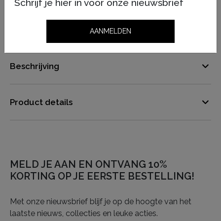
Schrijf je hier in voor onze nieuwsbrief
Dutch Design
Beoordeeld met een 4,51 uit 5 op
TrustedShops
AANMELDEN
Beschrijving
Product details
MELD JE AAN EN ONTVANG 10%
KORTING OP JE EERSTE BESTELLING!
Met onze nieuwsbrief blijf je op de hoogte van het
laatste nieuws, collecties en leuke acties.