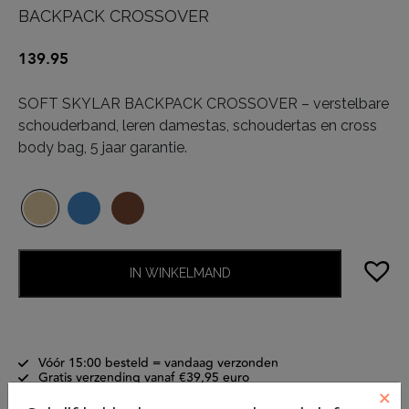
BACKPACK CROSSOVER
139.95
SOFT SKYLAR BACKPACK CROSSOVER – verstelbare
schouderband, leren damestas, schoudertas en cross
body bag, 5 jaar garantie.
IN WINKELMAND
Vóór 15:00 besteld = vandaag verzonden
Gratis verzending vanaf €39,95 euro
×
5 jaar garantie
Gratis retourneren