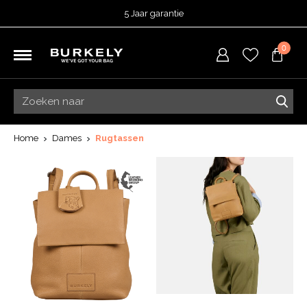
5 Jaar garantie
Beoordeeld met een
4,51
uit 5 op
TrustedShops
0
Besteld voor 15:00 = vandaag verzonden.
Gratis verzending van je bestelling
vanaf 39,95 euro
Gratis retourneren
5 Jaar garantie
Beoordeeld met een
4,51
uit 5 op
TrustedShops
Home
Dames
Rugtassen