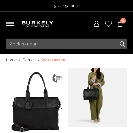
5 Jaar garantie
Beoordeeld met een
4,51
uit 5 op
TrustedShops
0
Besteld voor 15:00 = vandaag verzonden.
Gratis verzending van je bestelling
vanaf 39,95 euro
Gratis retourneren
5 Jaar garantie
Beoordeeld met een
4,51
uit 5 op
TrustedShops
Home
Dames
Werktassen