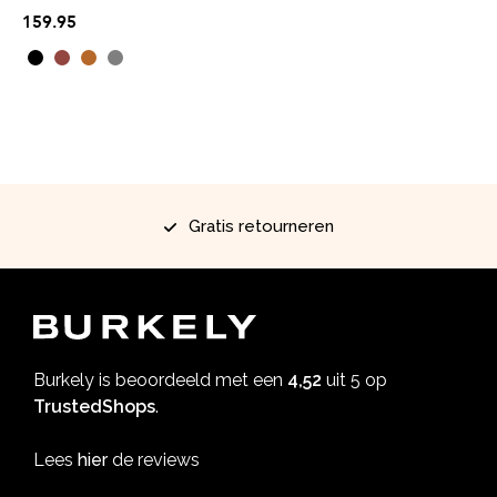
159.95
Gratis retourneren
Burkely is beoordeeld met een
4,52
uit 5 op
TrustedShops
.
Lees
hier
de reviews