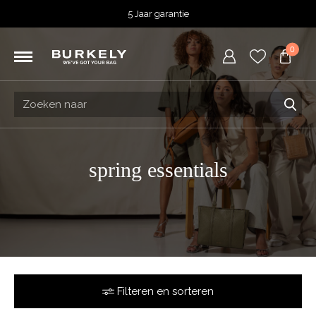
5 Jaar garantie
Beoordeeld met een
4,52
uit 5 op
TrustedShops
0
Besteld voor 15:00 = vandaag verzonden.
Gratis verzending van je bestelling
vanaf 39,95 euro
Gratis retourneren
5 Jaar garantie
Beoordeeld met een
4,52
uit 5 op
TrustedShops
spring essentials
Filteren en sorteren