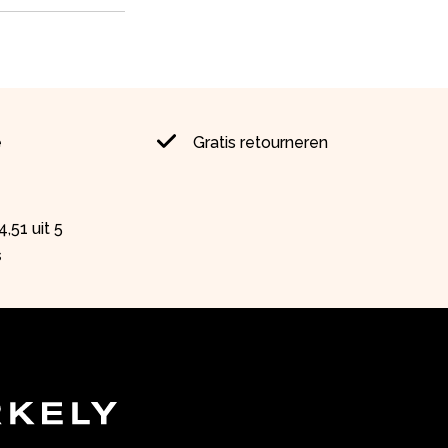
e
Gratis retourneren
,51 uit 5
s