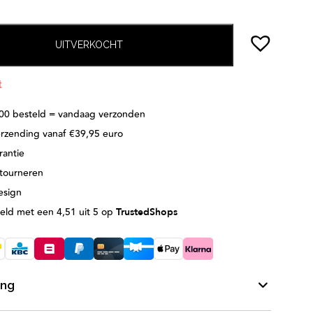
UITVERKOCHT
t
:00 besteld = vandaag verzonden
erzending vanaf €39,95 euro
rantie
etourneren
esign
eld met een 4,51 uit 5 op
TrustedShops
ing