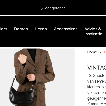
Gratis retourneren
5 Jaar garantie
Beoordeeld met een
4,51
uit 5 op
TrustedShops
Besteld voor 15:00 = vandaag verzonden.
lers
Gratis verzending van je bestelling
Dames
Heren
Accessoires
vanaf 39,95 euro
Advies &
Inspiratie
Gratis retourneren
5 Jaar garantie
Beoordeeld met een
4,51
uit 5 op
TrustedShops
Home
VINTA
De Shoulde
van semi-ve
kleuren, bi
verschille
gelegenhei
Klarna te 