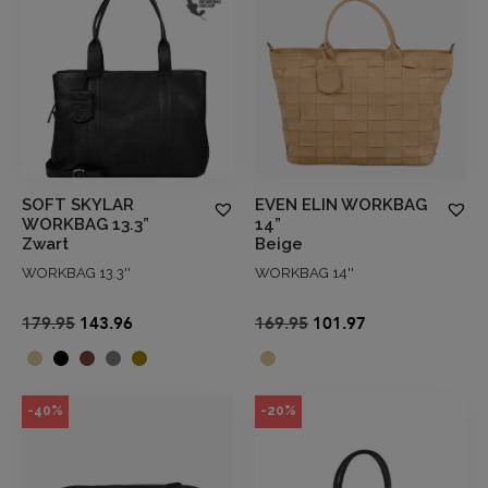
SOFT SKYLAR
EVEN ELIN WORKBAG
WORKBAG 13.3”
14”
Zwart
Beige
WORKBAG 13.3''
WORKBAG 14''
Oorspronkelijke
Huidige
Oorspronkelijke
Huidige
179.95
143.96
169.95
101.97
prijs
prijs
prijs
prijs
was:
is:
was:
is:
€179.95.
€143.96.
€169.95.
€101.97.
-40%
-20%