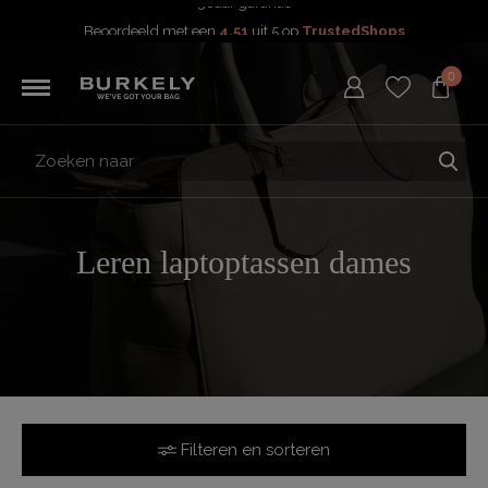
Beoordeeld met een
4,51
uit 5 op
TrustedShops
Besteld voor 15:00 = vandaag verzonden.
0
Gratis verzending van je bestelling
vanaf 39,95 euro
Gratis retourneren
5 Jaar garantie
Beoordeeld met een
4,51
uit 5 op
TrustedShops
Leren laptoptassen dames
Filteren en sorteren