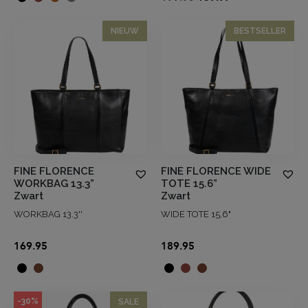
prijs
prijs
was:
is:
NIEUW
BESTSELLER
€199.95.
€139.97.
FINE FLORENCE
FINE FLORENCE WIDE
WORKBAG 13.3”
TOTE 15.6”
Zwart
Zwart
WORKBAG 13.3''
WIDE TOTE 15,6"
169.95
189.95
-30%
SALE