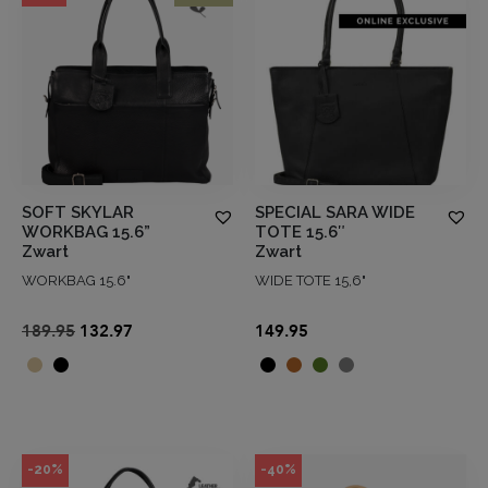
SOFT SKYLAR
SPECIAL SARA WIDE
WORKBAG 15.6”
TOTE 15.6″
Zwart
Zwart
WORKBAG 15.6"
WIDE TOTE 15,6"
Oorspronkelijke
Huidige
189.95
132.97
149.95
prijs
prijs
was:
is:
€189.95.
€132.97.
-20%
-40%