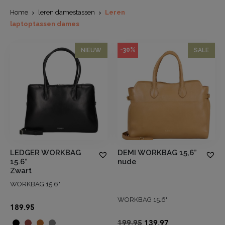
Home
leren damestassen
Leren
laptoptassen dames
-30%
NIEUW
SALE
LEDGER WORKBAG
DEMI WORKBAG 15,6”
15.6”
nude
Zwart
WORKBAG 15.6"
WORKBAG 15.6"
189.95
Oorspronkelijke
Huidige
199.95
139.97