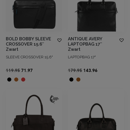
BOLD BOBBY SLEEVE
ANTIQUE AVERY
CROSSOVER 15.6″
LAPTOPBAG 17″
Zwart
Zwart
SLEEVE CROSSOVER 15.6"
LAPTOPBAG 17"
Oorspronkelijke
Huidige
Oorspronkelijke
Huidige
119.95
71.97
179.95
143.96
prijs
prijs
prijs
prijs
was:
is:
was:
is:
€119.95.
€71.97.
€179.95.
€143.96.