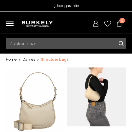
5 Jaar garantie
Beoordeeld met een
4,53
uit 5 op
TrustedShops
0
Besteld voor 15:00 = vandaag verzonden.
Gratis verzending van je bestelling
vanaf 39,95 euro
Gratis retourneren
5 Jaar garantie
Beoordeeld met een
4,53
uit 5 op
TrustedShops
Home
Dames
Shoulderbags