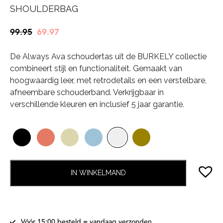
SHOULDERBAG
Oorspronkelijke
Huidige
99.95
69.97
prijs
prijs
De Always Ava schoudertas uit de BURKELY collectie
was:
is:
combineert stijl en functionaliteit. Gemaakt van
€99.95.
€69.97.
hoogwaardig leer, met retrodetails en een verstelbare,
afneembare schouderband. Verkrijgbaar in
verschillende kleuren en inclusief 5 jaar garantie.
IN WINKELMAND
Vóór 15:00 besteld = vandaag verzonden