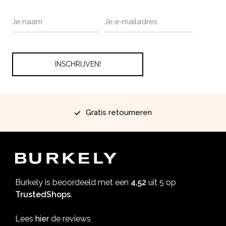
Gratis retourneren
Burkely is beoordeeld met een
4,52
uit 5 op
TrustedShops
.
Lees
hier
de reviews