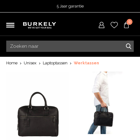
5 Jaar garantie
Beoordeeld met een
4,52
uit 5 op
TrustedShops
0
Besteld voor 15:00 = vandaag verzonden.
Gratis verzending van je bestelling
vanaf 39,95 euro
Gratis retourneren
5 Jaar garantie
Beoordeeld met een
4,52
uit 5 op
TrustedShops
Home
Unisex
Laptoptassen
Werktassen